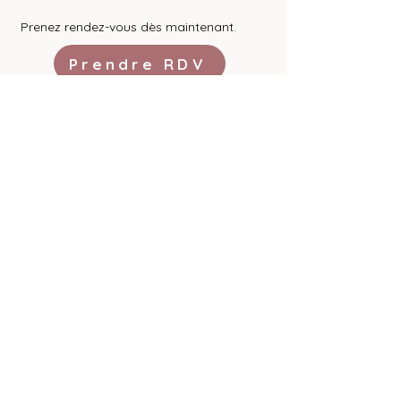
Prenez rendez-vous dès maintenant.
Prendre RDV
Angelina Leroy
diététicienne nutritionniste
06 74 33 60 13
angelinaleroynutrition@gmail.com
Copyright © Angelina Leroy 2025 -
Politique
de confidentialité
-
Mentions légales
Créé avec
Wix.com